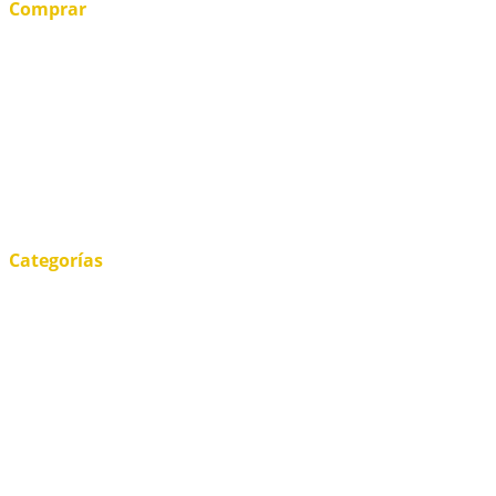
Comprar
Tienda
Mi cuenta
Carrito
Condiciones de venta
Formas de pago
Envío y devoluciones
Categorías
Alfarería
Menaje
Decoración
Jardinería
Construcción
Outlet