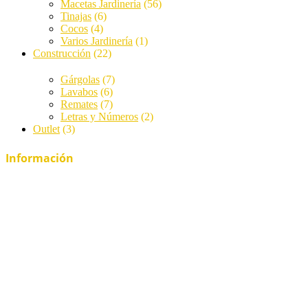
Macetas Jardinería
(56)
Tinajas
(6)
Cocos
(4)
Varios Jardinería
(1)
Construcción
(22)
Gárgolas
(7)
Lavabos
(6)
Remates
(7)
Letras y Números
(2)
Outlet
(3)
Información
Regresa Cerámica Rambleña
Cerámica Rambleña
Contacto
Aviso legal
Política de privacidad
Política de Cookies