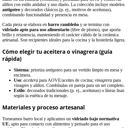
aliños con estilo andaluz y uso diario. La colección incluye modelos
antigoteo
y decorados clásicos (p. ej., motivos de aceitunas),
combinando funcionalidad y presencia en mesa.
Cada pieza se elabora en
barro rambleño
y se termina con
vidriado apto para uso alimentario
(libre de plomo), que aporta
brillo y resistencia, manteniendo el carácter cálido de la cerámica
artesanal. Son recipientes ideales para la cocina y la hostelería ligera.
Cómo elegir tu aceitera o vinagrera (guía
rápida)
Sistema
: prioriza
antigoteo
para un vertido limpio en mesa y
encimera.
Uso
:
aceitera
para AOVE/aceites de cocina;
vinagrera
para
vinagres y aliños. Combínalas en pareja para un set completo.
Estilo
: decorados tradicionales (p. ej., aceitunas) o líneas lisas
según la estética de tu menaje.
Materiales y proceso artesanal
Torneamos barro local y aplicamos un
vidriado bajo normativa
UE
, apto para contacto con alimentos y pensado para el uso