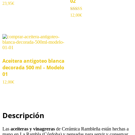
02
23,95
€
Valorado con
12,00
€
5.00
de 5
Aceitera antigoteo blanca
decorada 500 ml – Modelo
01
12,00
€
Descripción
Las
aceiteras y vinagreras
de Cerámica Rambleña están hechas a
mano en La Rambla (Córdoba) y pensadas para servir y conservar