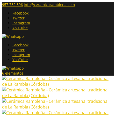
957 782 896
info@ceramicaramblena.com
Facebook
Twitter
Instagram
YouTube
Facebook
Twitter
Instagram
YouTube
6 elementos