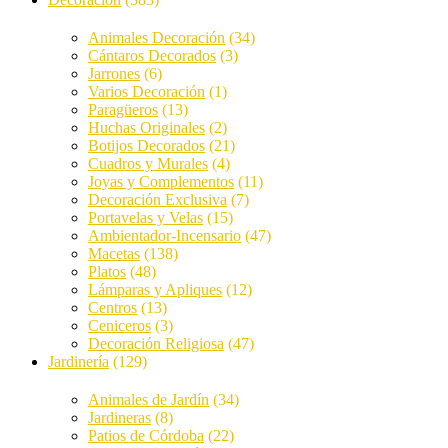
Animales Decoración
(34)
Cántaros Decorados
(3)
Jarrones
(6)
Varios Decoración
(1)
Paragüeros
(13)
Huchas Originales
(2)
Botijos Decorados
(21)
Cuadros y Murales
(4)
Joyas y Complementos
(11)
Decoración Exclusiva
(7)
Portavelas y Velas
(15)
Ambientador-Incensario
(47)
Macetas
(138)
Platos
(48)
Lámparas y Apliques
(12)
Centros
(13)
Ceniceros
(3)
Decoración Religiosa
(47)
Jardinería
(129)
Animales de Jardín
(34)
Jardineras
(8)
Patios de Córdoba
(22)