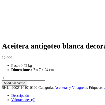
Aceitera antigoteo blanca deco
12,00
€
Peso:
0.45 kg
Dimensiones:
7 x 7 x 24 cm
Aceitera
antigoteo
Añadir al carrito
blanca
SKU:
20021101010102
Categoría:
Aceiteras y Vinagreras
Etiquetas:
decorada
500
Descripción
ml
Valoraciones (0)
-