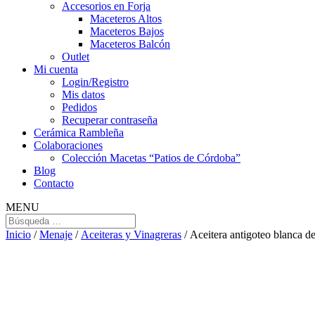
Accesorios en Forja
Maceteros Altos
Maceteros Bajos
Maceteros Balcón
Outlet
Mi cuenta
Login/Registro
Mis datos
Pedidos
Recuperar contraseña
Cerámica Rambleña
Colaboraciones
Colección Macetas “Patios de Córdoba”
Blog
Contacto
MENU
Inicio
/
Menaje
/
Aceiteras y Vinagreras
/ Aceitera antigoteo blanca 