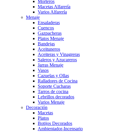
Morteros
Macetas Alfarería
Varios Alfarería
Menaje
Ensaladeras
Cuencos
Gazpacheras
Platos Menaje
Bandejas
Aceituneros
Aceiteras y Vinagreras
Saleros y Azucareros
Jarras Menaje
Vasos
Cazuelas y Ollas
Ralladores de Cocina
Soporte Cucharas
Tarros de cocina
Lebrillos decorados
Varios Menaje
Decoración
Macetas
Platos
Botijos Decorados
Ambientador-Incensario