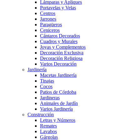
Lámparas y Apliques
Portavelas y Velas
Centros
Jarrones
Paragüeros
Ceniceros
Cántaros Decorados
Cuadros y Murales
Joyas y Complementos
Decoración Exclusiva
Decoración Religiosa
Varios Decoración
Jardinería
Macetas Jardinería
Tinajas
Cocos
Patios de Córdoba
Jardineras
Animales de Jardín
Varios Jardinería
Construcción
Letras y Números
Remates
Lavabos
Gárgolas