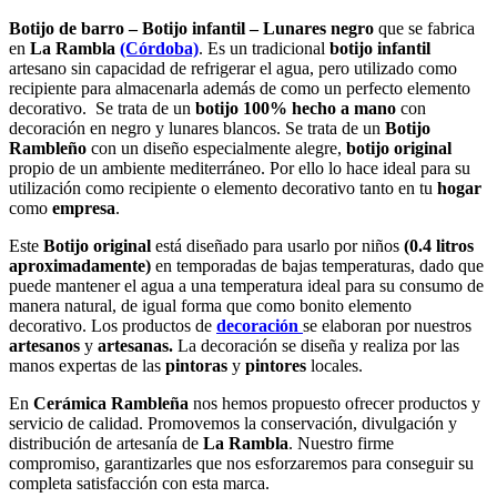
Botijo de barro – Botijo infantil – Lunares negro
que se fabrica
en
La Rambla
(Córdoba)
. Es un tradicional
botijo infantil
artesano sin capacidad de refrigerar el agua, pero utilizado como
recipiente para almacenarla además de como un perfecto elemento
decorativo. Se trata de un
botijo
100% hecho a mano
con
decoración en negro y lunares blancos. Se trata de un
Botijo
Rambleño
con un diseño especialmente alegre,
botijo original
propio de un ambiente mediterráneo. Por ello lo hace ideal para su
utilización como recipiente o elemento decorativo tanto en tu
hogar
como
empresa
.
Este
Botijo original
está diseñado para usarlo por niños
(0.4 litros
aproximadamente)
en temporadas de bajas temperaturas, dado que
puede mantener el agua a una temperatura ideal para su consumo de
manera natural, de igual forma que como bonito elemento
decorativo. Los productos de
decoración
se elaboran por nuestros
artesanos
y
artesanas.
La decoración se diseña y realiza por las
manos expertas de las
pintoras
y
pintores
locales.
En
Cerámica Rambleña
nos hemos propuesto ofrecer productos y
servicio de calidad. Promovemos la conservación, divulgación y
distribución de artesanía de
La Rambla
. Nuestro firme
compromiso, garantizarles que nos esforzaremos para conseguir su
completa satisfacción con esta marca.