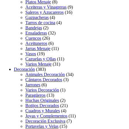
Platos Menaje
(8)
Aceiteras y Vinagreras
(9)
Saleros y Azucareros
(16)
Gazpacheras
(4)
Tarros de cocina
(4)
Bandejas
(2)
Ensaladeras
(32)
Cuencos
(26)
Aceituneros
(6)
Jarras Menaje
(11)
Vasos
(19)
Cazuelas y Ollas
(11)
Varios Menaje
(31)
Decoración
(383)
Animales Decoración
(34)
Cántaros Decorados
(3)
Jarrones
(6)
Varios Decoración
(1)
Paragüeros
(13)
Huchas Originales
(2)
Botijos Decorados
(21)
Cuadros y Murales
(4)
Joyas y Complementos
(11)
Decoración Exclusiva
(7)
Portavelas y Velas
(15)