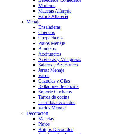
Bebederos-Comederos
Morteros
Macetas Alfarería
Varios Alfarería
Menaje
Ensaladeras
Cuencos
Gazpacheras
Platos Menaje
Bandejas
Aceituneros
Aceiteras y Vinagreras
Saleros y Azucareros
Jarras Menaje
Vasos
Cazuelas y Ollas
Ralladores de Cocina
Soporte Cucharas
Tarros de cocina
Lebrillos decorados
Varios Menaje
Decoración
Macetas
Platos
Botijos Decorados