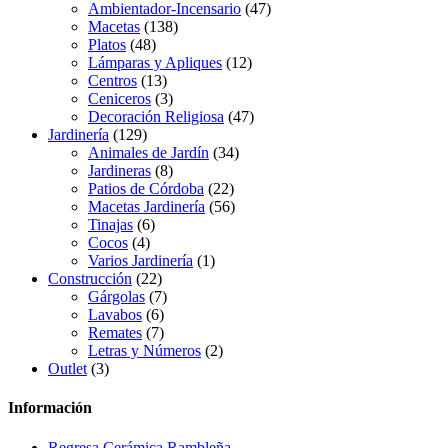
Ambientador-Incensario
(47)
Macetas
(138)
Platos
(48)
Lámparas y Apliques
(12)
Centros
(13)
Ceniceros
(3)
Decoración Religiosa
(47)
Jardinería
(129)
Animales de Jardín
(34)
Jardineras
(8)
Patios de Córdoba
(22)
Macetas Jardinería
(56)
Tinajas
(6)
Cocos
(4)
Varios Jardinería
(1)
Construcción
(22)
Gárgolas
(7)
Lavabos
(6)
Remates
(7)
Letras y Números
(2)
Outlet
(3)
Información
Regresa Cerámica Rambleña