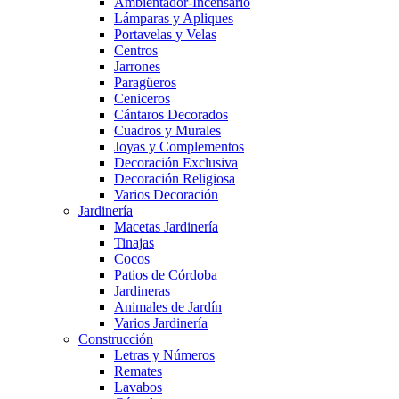
Ambientador-Incensario
Lámparas y Apliques
Portavelas y Velas
Centros
Jarrones
Paragüeros
Ceniceros
Cántaros Decorados
Cuadros y Murales
Joyas y Complementos
Decoración Exclusiva
Decoración Religiosa
Varios Decoración
Jardinería
Macetas Jardinería
Tinajas
Cocos
Patios de Córdoba
Jardineras
Animales de Jardín
Varios Jardinería
Construcción
Letras y Números
Remates
Lavabos