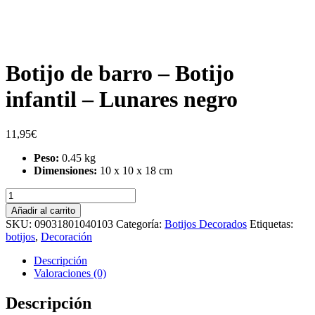
Botijo de barro – Botijo
infantil – Lunares negro
11,95
€
Peso:
0.45 kg
Dimensiones:
10 x 10 x 18 cm
Botijo
de
Añadir al carrito
barro
SKU:
09031801040103
Categoría:
Botijos Decorados
Etiquetas:
-
botijos
,
Decoración
Botijo
infantil
Descripción
-
Valoraciones (0)
Lunares
negro
Descripción
cantidad