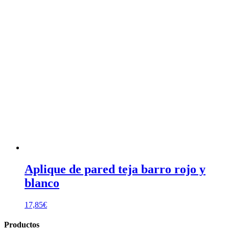
Aplique de pared teja barro rojo y
blanco
17,85
€
Productos